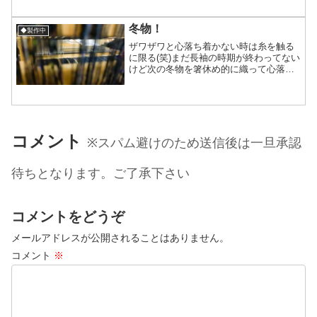
な感じでカシミアミンクスタートです。
その後、お話ししながら巻き取り作業を
チマチマ行い綜絖通す...
冬物！
◆製作中
ザワザワと心落ち着かない時は糸を触る
に限る(笑)まだ長袖の時期が終わってない
けど次の冬物を箸休め的に織って心落ち
着いてからオーダー品を織ろうかと。多
分大判のウールストールになります(*
´ω`*)4本分準備してるので、それを織って
る間にザワザ...
コメント
※スパム避けのため送信後は一旦承認
待ちとなります。ご了承下さい
コメントをどうぞ
メールアドレスが公開されることはありません。
コメント
※