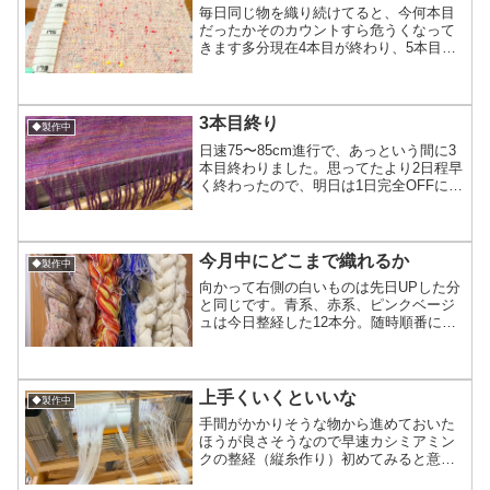
毎日同じ物を織り続けてると、今何本目
だったかそのカウントすら危うくなって
きます多分現在4本目が終わり、5本目は
10cm程度進行最終6本織るので、残りは
後2本！今週末には終わるはず！ 幅が狭
いこともあって1日1本のペースで織り進
められています...
3本目終り
◆製作中
日速75〜85cm進行で、あっという間に3
本目終わりました。思ってたより2日程早
く終わったので、明日は1日完全OFFにし
ます。その翌日もヘルニアの定期検診で
朝から病院なのでお休みになりそうだし
早く織り終わって良かったのかも(*´ω`*)
さて...
今月中にどこまで織れるか
◆製作中
向かって右側の白いものは先日UPした分
と同じです。青系、赤系、ピンクベージ
ュは今日整経した12本分。随時順番に織
ってるけどスケジュール見ながら繰り上
がったり繰り下がったりを繰り返し、今
月中に全部織れたらいいな12＋5本！そろ
そろ2度寝が許さ...
上手くいくといいな
◆製作中
手間がかかりそうな物から進めておいた
ほうが良さそうなので早速カシミアミン
クの整経（縦糸作り）初めてみると意外
にあっさり3時間くらいで終わり(笑)そん