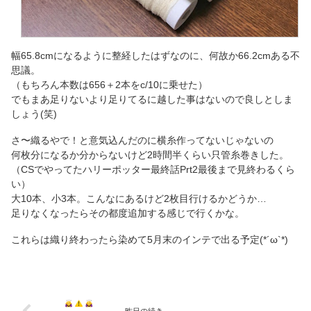
幅65.8cmになるように整経したはずなのに、何故か66.2cmある不
思議。
（もちろん本数は656＋2本をc/10に乗せた）
でもまあ足りないより足りてるに越した事はないので良しとしま
しょう(笑)
さ〜織るやで！と意気込んだのに横糸作ってないじゃないの
何枚分になるか分からないけど2時間半くらい只管糸巻きした。
（CSでやってたハリーポッター最終話Prt2最後まで見終わるくら
い）
大10本、小3本。こんなにあるけど2枚目行けるかどうか…
足りなくなったらその都度追加する感じで行くかな。
これらは織り終わったら染めて5月末のインテで出る予定(*´ω`*)
昨日の続き