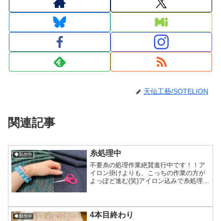
天仙工藝/SOTELION
関連記事
糸処理中
◆製作中
不要糸の処理作業絶賛進行中です！！ア
イロン掛けよりも、こっちの作業の方が
よっぽど進む(笑)アイロン込みで糸処理待
ち残り3枚になったので明日は作業可能な
46本分全部フリンジ切り揃えちゃうか
な！写真にあるピンクのハサミ、10年く
らい使ってる10...
4本目終わり
◆製作中